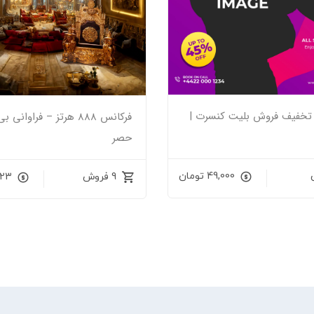
باز تخفیف فروش بلیت کنسرت |
فرکانس 888 هرتز – فراوانی
حصر
49,000
تومان
9 فروش
523