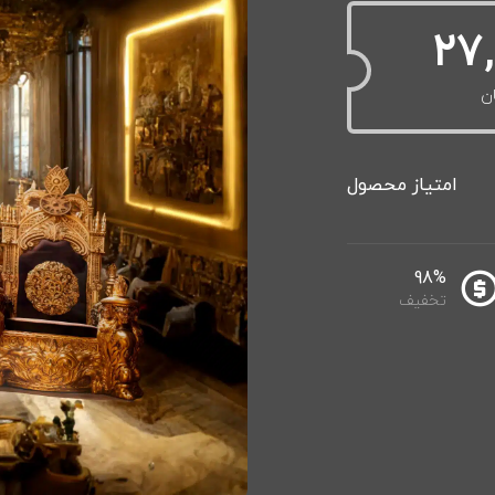
27
ن
98%
تخفیف