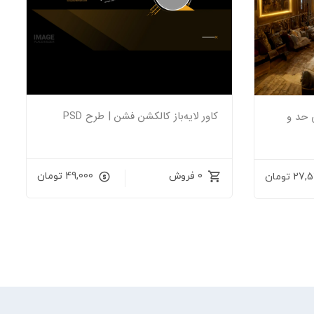
کاور لایه‌باز کالکشن فشن | طرح PSD
 بی حد و
0 فروش
49,000
تومان
27,
تومان