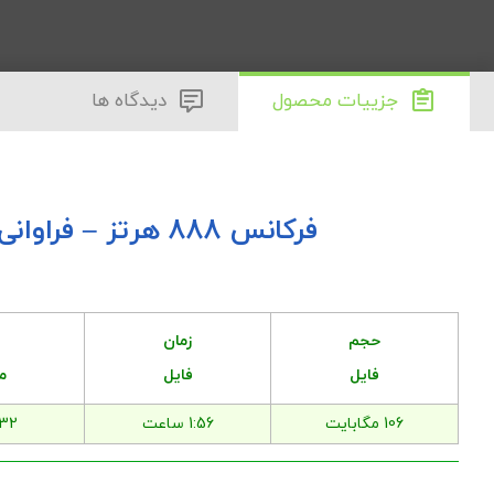
جزییات محصول
دیدگاه ها
فرکانس 888 هرتز – فراوانی بی حد و حصر
حجم
زمان
فایل
فایل
م
106 مگابایت
1:56 ساعت
32