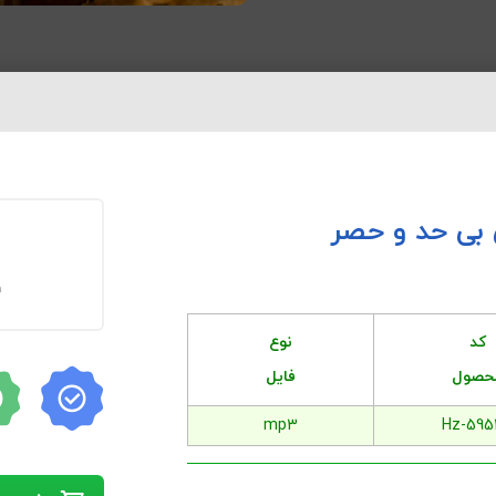
ف
کد
نوع
حصول
فایل
mp3
Hz-595
افزودن