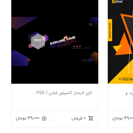
رد و
کاور لایه‌باز اکسپلور فشن | PSD
49,0
تومان
0 فروش
49,000
تومان