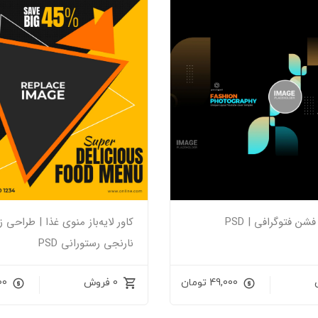
 فشن فتوگرافی | PSD
کاور لایه‌باز منوی غذا | طراحی ز
نارنجی رستورانی PSD
49,000
تومان
0 فروش
00