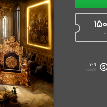
150
ن
70%
تخفیف