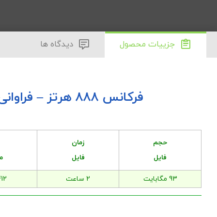
جزییات محصول
دیدگاه ها
فرکانس 888 هرتز – فراوانی بی حد و حصر
حجم
زمان
فایل
فایل
م
93 مگابایت
2 ساعت
12