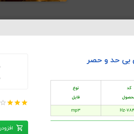
0
ف
کد
نوع
حصول
فایل
mp3
Hz-784
افزودن