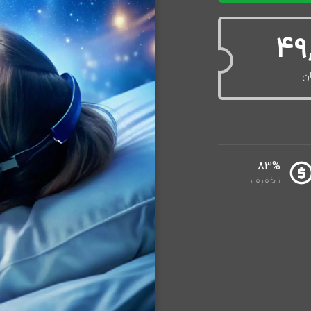
49
ن
83%
تخفیف