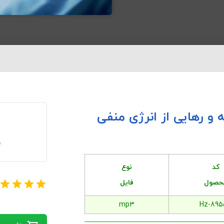
 و رهایی از انرژی منفی
ف
کد
نوع
حصول
فایل
mp3
Hz-895