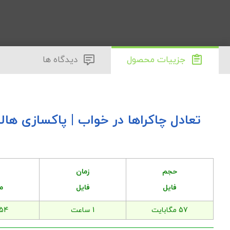
جزییات محصول
دیدگاه ها
تعادل چاکراها در خواب | پاکسازی هاله
حجم
زمان
فایل
فایل
م
57 مگابایت
1 ساعت
54